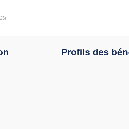
025)
ion
Profils des bén