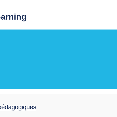
earning
 pédagogiques