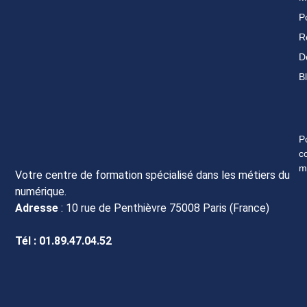
Po
R
D
B
P
c
m
Votre centre de formation spécialisé dans les métiers du
numérique.
Adresse
: 10 rue de Penthièvre 75008 Paris (France)
Tél : 01.89.47.04.52