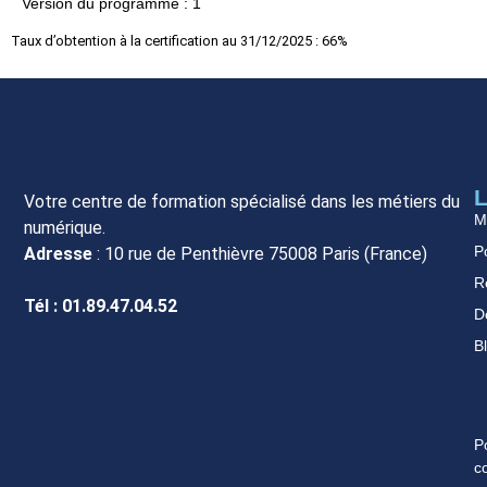
Version du programme : 1
Taux d’obtention à la certification au 31/12/2025 : 66%
L
Votre centre de formation spécialisé dans les métiers du
M
numérique.
Po
Adresse
: 10 rue de Penthièvre 75008 Paris (France)
R
Tél : 01.89.47.04.52
D
B
P
c