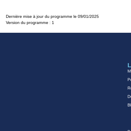
Dernière mise à jour du programme le 09/01/2025
Version du programme : 1
L
M
Po
R
D
B