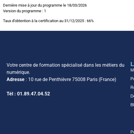
Dernière mise à jour du programme le 18/03/2026
Version du programme : 1
Taux d’obtention à la certification au 31/12/2025 : 66%
L
Votre centre de formation spécialisé dans les métiers du
M
numérique.
Po
Adresse
: 10 rue de Penthièvre 75008 Paris (France)
R
Tél : 01.89.47.04.52
D
B
P