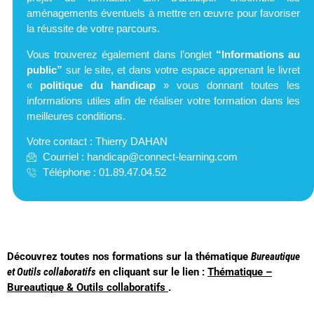
aménagements éventuels à mettre en œuvre pour favoriser
la réussite de votre parcours.
Vous trouverez également dans l’onglet
“Informations au
public”
sur le site,
et dans votre espace apprenant le livret
«
politique du handicap
»
vous donnant toutes les
informations utiles afin de réaliser votre formation dans les
meilleures conditions.
Votre contact : Thierry DAHAN
Courriel :
handicap@connect-learning.com
Téléphone : 01.89.47.04.52
Découvrez toutes nos formations sur la thématique
Bureautique
et Outils collaboratifs
en cliquant sur le lien :
Thématique –
Bureautique & Outils collaboratifs
.