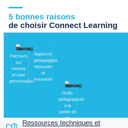
5 bonnes raisons
de choisir Connect Learning
Approche
Parcours
Outils
pédagogique
sur
pédagogiques
éprouvée
mesure
à la
et
et suivi
pointe de
innovante
personnalisé.
la
technologie
Ressources techniques et