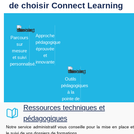
de choisir Connect Learning
Approche
Parcours
pédagogique
sur
Outils
éprouvée
mesure
pédagogiques
et
et suivi
à la
innovante
personnalisé.
pointe de
la
technologie
Ressources techniques et
pédagogiques
Notre service administratif vous conseille pour la mise en place et
le suivi de vos dossiers de formations.