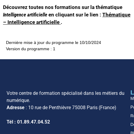
Découvrez toutes nos formations sur la thématique
Intelligence artificielle
en cliquant sur le lien :
Thématique
– Intelligence artificielle
.
Dernière mise à jour du programme le 10/10/2024
Version du programme : 1
L
Votre centre de formation spécialisé dans les métiers du
M
numérique.
Po
Adresse
: 10 rue de Penthièvre 75008 Paris (France)
R
Tél : 01.89.47.04.52
D
B