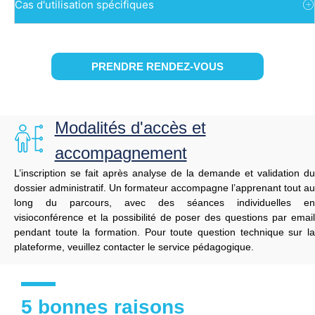
Cas d'utilisation spécifiques
PRENDRE RENDEZ-VOUS
Modalités d'accès et
accompagnement
L’inscription
se
fait
après
analyse
de
la
demande
et
validation
du
dossier
administratif.
Un
formateur
accompagne
l’apprenant
tout
au
long
du
parcours,
avec
des
séances
individuelles
en
visioconférence
et
la
possibilité
de
poser
des
questions
par
emai
pendant
toute
la
formation. Pour toute question technique sur l
plateforme, veuillez contacter le service pédagogique.
5 bonnes raisons