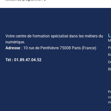
L
Votre centre de formation spécialisé dans les métiers du
M
numérique.
Po
Adresse
: 10 rue de Penthièvre 75008 Paris (France)
R
Tél : 01.89.47.04.52
D
B
P
c
m