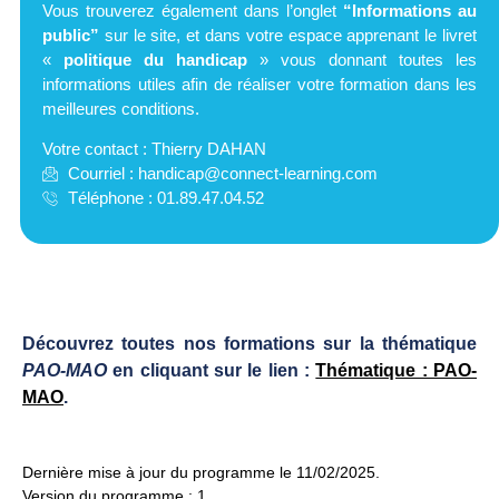
Vous trouverez également dans l’onglet
“Informations au
public”
sur le site,
et dans votre espace apprenant le livret
«
politique du handicap
»
vous donnant toutes les
informations utiles afin de réaliser votre formation dans les
meilleures conditions.
Votre contact : Thierry DAHAN
Courriel :
handicap@connect-learning.com
Téléphone : 01.89.47.04.52
Découvrez toutes nos formations sur la thématique
PAO-MAO
en cliquant sur le lien :
Thématique : PAO-
MAO
.
Dernière mise à jour du programme le 11/02/2025.
Version du programme : 1