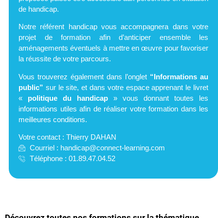
de handicap.
Notre référent handicap vous accompagnera dans votre
projet de formation afin d’anticiper ensemble les
aménagements éventuels à mettre en œuvre pour favoriser
la réussite de votre parcours.
Vous trouverez également dans l’onglet
“Informations au
public”
sur le site,
et dans votre espace apprenant le livret
«
politique du handicap
»
vous donnant toutes les
informations utiles afin de réaliser votre formation dans les
meilleures conditions.
Votre contact : Thierry DAHAN
Courriel :
handicap@connect-learning.com
Téléphone : 01.89.47.04.52
Découvrez toutes nos formations sur la thématique