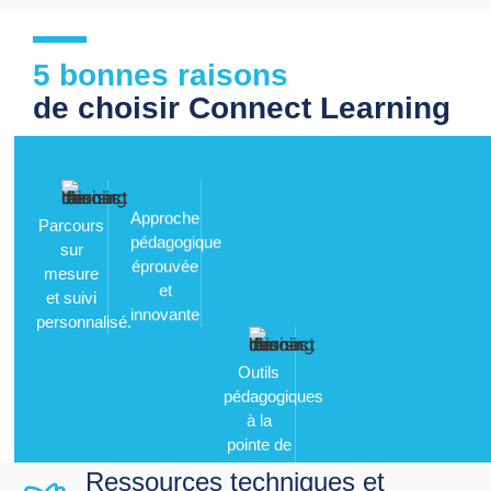
5 bonnes raisons
de choisir Connect Learning
Approche
Parcours
pédagogique
Outils
sur
éprouvée
pédagogiques
mesure
et
à la
et suivi
innovante
pointe de
personnalisé.
la
technologie
Ressources techniques et