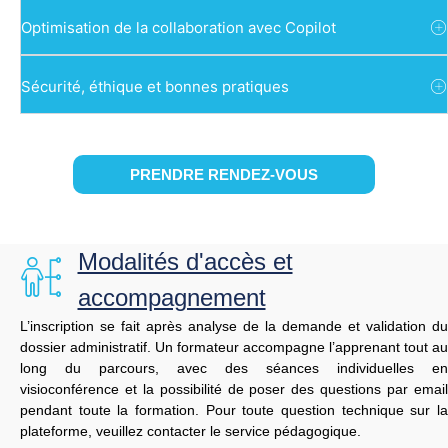
Optimisation de la collaboration avec Copilot
Sécurité, éthique et bonnes pratiques
PRENDRE RENDEZ-VOUS
Modalités d'accès et
accompagnement
L’inscription
se
fait
après
analyse
de
la
demande
et
validation
du
dossier
administratif.
Un
formateur
accompagne
l’apprenant
tout
au
long
du
parcours,
avec
des
séances
individuelles
en
visioconférence
et
la
possibilité
de
poser
des
questions
par
emai
pendant
toute
la
formation. Pour toute question technique sur l
plateforme, veuillez contacter le service pédagogique.