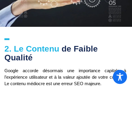
2. Le Contenu
de Faible
Qualité
Google accorde désormais une importance capitale à
l’expérience utilisateur et à la valeur ajoutée de votre contenu.
Le contenu médiocre est une erreur SEO majeure.
–
Le contenu « fin » et le « Duplicate Content »
Un contenu « fin » (trop court, peu détaillé, qui n’apporte pas de
vraie réponse) sera ignoré par les algorithmes.
Le Duplicate
Content
(contenu copié d’un autre site, même le vôtre) est
encore plus pénalisant et entraîne une chute drastique de votre